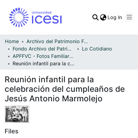
(curren
Log In
Communities & Collec
All of DSpace
Home
Archivo del Patrimonio Fotográfico y Fílmico del Valle del Cauca
Fondo Archivo del Patrimonio Fotográfico y Fílmico del Valle del Cauca
Lo Cotidiano
Statistics
APFFVC - Fotos Familiares - Patrimonial
Reunión infantil para la celebración del cumpleaños de Jesús Antonio Marmolejo
Reunión infantil para la
celebración del cumpleaños de
Jesús Antonio Marmolejo
Files