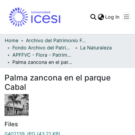
(curren
Log In
Communities & Collec
All of DSpace
Home
Archivo del Patrimonio Fotográfico y Fílmico del Valle del Cauca
Fondo Archivo del Patrimonio Fotográfico y Fílmico del Valle del Cauca
La Naturaleza
Statistics
APFFVC - Flora - Patrimonial
Palma zancona en el parque Cabal
Palma zancona en el parque
Cabal
Files
0402139.JPG
(43.21 KB)