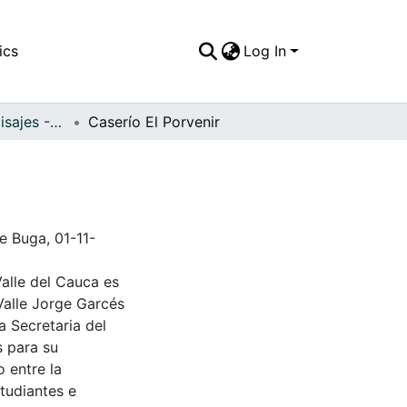
ics
Log In
APFFVC - Los Paisajes - Patrimonial
Caserío El Porvenir
e Buga, 01-11-
Valle del Cauca es
Valle Jorge Garcés
a Secretaria del
s para su
 entre la
tudiantes e