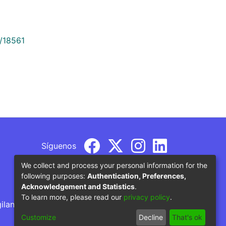
9/18561
Síguenos
We collect and process your personal information for the
following purposes:
Authentication, Preferences,
Acknowledgement and Statistics
.
To learn more, please read our
privacy policy
.
gilancia por parte del Ministerio de Educación
Customize
Decline
That's ok