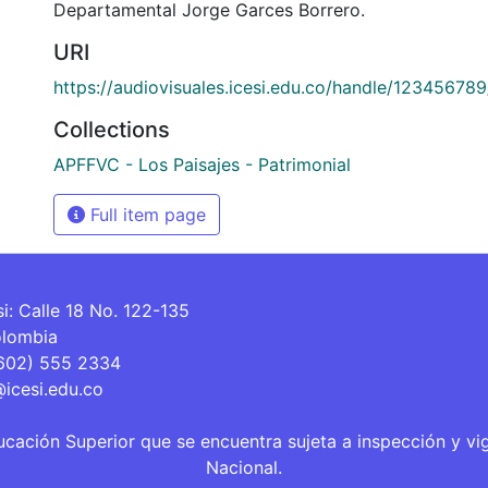
Departamental Jorge Garces Borrero.
URI
https://audiovisuales.icesi.edu.co/handle/12345678
Collections
APFFVC - Los Paisajes - Patrimonial
Full item page
si: Calle 18 No. 122-135
olombia
(602) 555 2334
@icesi.edu.co
ucación Superior que se encuentra sujeta a inspección y vi
Nacional.