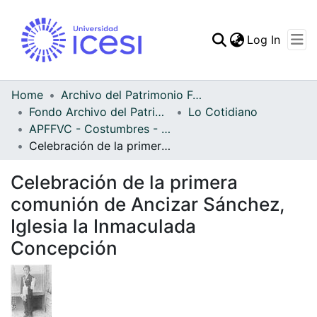
(curren
Log In
Communities & Collec
All of DSpace
Home
Archivo del Patrimonio Fotográfico y Fílmico del Valle del Cauca
Fondo Archivo del Patrimonio Fotográfico y Fílmico del Valle del Cauca
Lo Cotidiano
Statistics
APFFVC - Costumbres - Patrimonial
Celebración de la primera comunión de Ancizar Sánchez, Iglesia la Inmaculada Concepción
Celebración de la primera
comunión de Ancizar Sánchez,
Iglesia la Inmaculada
Concepción