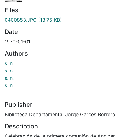
Files
0400853.JPG
(13.75 KB)
Date
1970-01-01
Authors
s. n.
s. n.
s. n.
s. n.
Publisher
Biblioteca Departamental Jorge Garces Borrero
Description
Celebración de la primera comunión de Ancizar