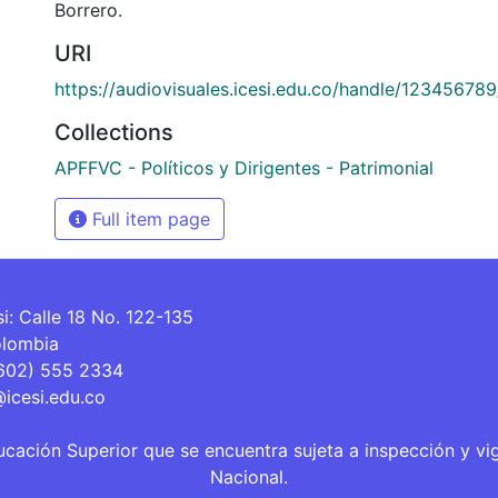
Borrero.
URI
https://audiovisuales.icesi.edu.co/handle/12345678
Collections
APFFVC - Políticos y Dirigentes - Patrimonial
Full item page
si: Calle 18 No. 122-135
olombia
(602) 555 2334
@icesi.edu.co
ucación Superior que se encuentra sujeta a inspección y vi
Nacional.