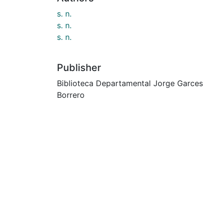
s. n.
s. n.
s. n.
Publisher
Biblioteca Departamental Jorge Garces
Borrero