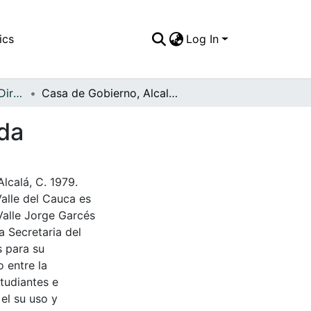
ics
Log In
APFFVC - Políticos y Dirigentes - Patrimonial
Casa de Gobierno, Alcalde Raúl y Oscar Sepulveda
eda
lcalá, C. 1979.
Valle del Cauca es
Valle Jorge Garcés
a Secretaria del
s para su
 entre la
tudiantes e
 el su uso y