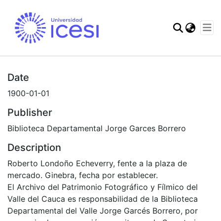
Communities & Col
All of DSpace
Home
Archivo del Patrimonio Fotográfico y Fílmico del Valle del Cauca
Fondo Archivo del Patrimonio Fotográfico y Fílmico del Valle del Cauca
Lo Cotidiano
Statistics
APFFVC - Moda - Patrimonial
Roberto Londoño Echeverry, fente a la plaza de mercado
Date
1900-01-01
Publisher
Biblioteca Departamental Jorge Garces Borrero
Description
Roberto Londoño Echeverry, fente a la plaza de