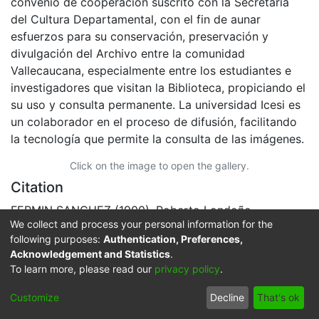
mercado. Ginebra, fecha por establecer.
El Archivo del Patrimonio Fotográfico y Fílmico del
Valle del Cauca es responsabilidad de la Biblioteca
Departamental del Valle Jorge Garcés Borrero, por
convenio de cooperación suscrito con la Secretaria
del Cultura Departamental, con el fin de aunar
esfuerzos para su conservación, preservación y
divulgación del Archivo entre la comunidad
Vallecaucana, especialmente entre los estudiantes e
investigadores que visitan la Biblioteca, propiciando el
su uso y consulta permanente. La universidad Icesi es
un colaborador en el proceso de difusión, facilitando
la tecnología que permite la consulta de las imágenes.
We collect and process your personal information for the
following purposes:
Authentication, Preferences,
Click on the image to open the gallery.
Acknowledgement and Statistics
.
Citation
To learn more, please read our
privacy policy
.
FERMIN SANCHEZ (1900). Roberto Londoño
Customize
Decline
That's ok
Echeverry, fente a la plaza de mercado & 101985.