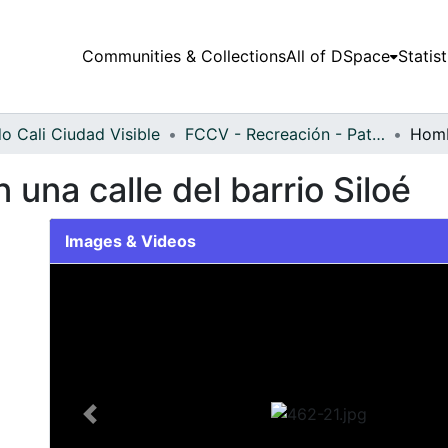
Communities & Collections
All of DSpace
Statist
o Cali Ciudad Visible
FCCV - Recreación - Patrimonial
una calle del barrio Siloé
Images & Videos
Slide 1 of 1
Previous