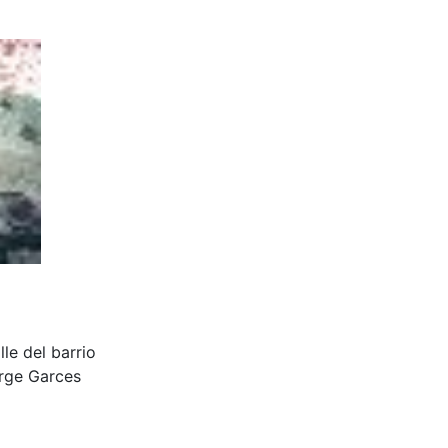
le del barrio
orge Garces