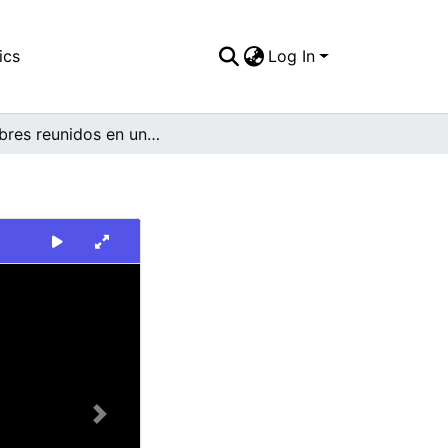
ics
Log In
Hombres reunidos en una calle del barrio Siloé
Next