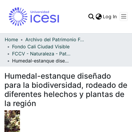
(curren
Log In
Communities & Collec
All of DSpace
Home
Archivo del Patrimonio Fotográfico y Fílmico del Valle del Cauca
Fondo Cali Ciudad Visible
Statistics
FCCV - Naturaleza - Patrimonial
Humedal-estanque diseñado para la biodiversidad, rodeado de diferentes helechos y plantas de la región
Humedal-estanque diseñado
para la biodiversidad, rodeado de
diferentes helechos y plantas de
la región