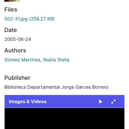
Files
502-31.jpg
(256.27 KB)
Date
2005-06-24
Authors
Gómez Martínez, Nubia Stella
Publisher
Biblioteca Departamental Jorge Garces Borrero
Images & Videos
Slide 1 of 1