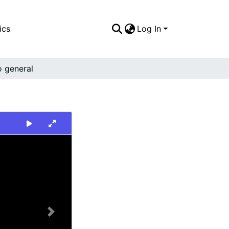
ics
Log In
o general
Next