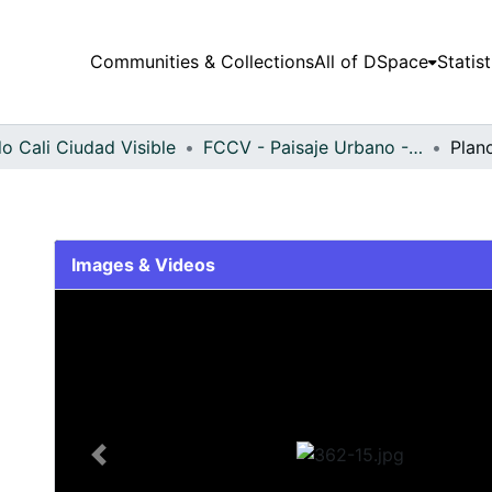
Communities & Collections
All of DSpace
Statist
o Cali Ciudad Visible
FCCV - Paisaje Urbano - Patrimonial
Plan
Images & Videos
Slide 1 of 1
Previous