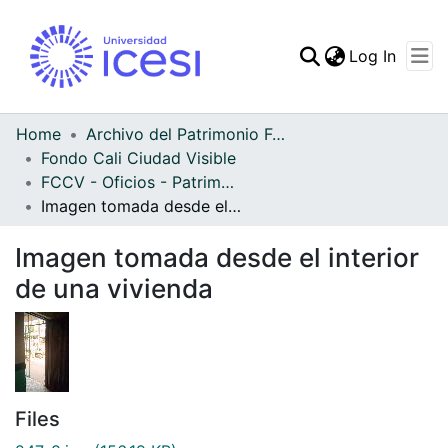
(curren
Log In
Communities & Collec
All of DSpace
Home
Archivo del Patrimonio Fotográfico y Fílmico del Valle del Cauca
Fondo Cali Ciudad Visible
Statistics
FCCV - Oficios - Patrimonial
Imagen tomada desde el interior de una vivienda
Imagen tomada desde el interior
de una vivienda
Files