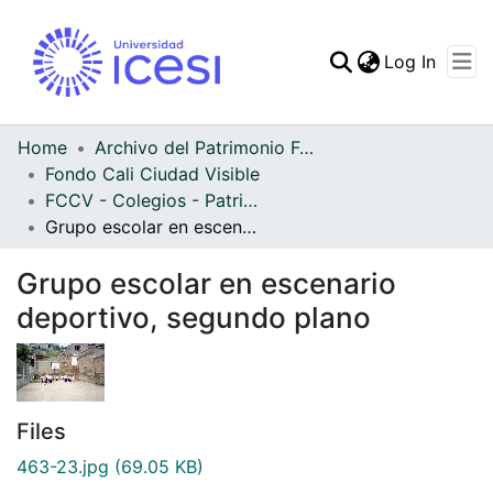
(curren
Log In
Communities & Collec
All of DSpace
Home
Archivo del Patrimonio Fotográfico y Fílmico del Valle del Cauca
Fondo Cali Ciudad Visible
Statistics
FCCV - Colegios - Patrimonial
Grupo escolar en escenario deportivo, segundo plano
Grupo escolar en escenario
deportivo, segundo plano
Files
463-23.jpg
(69.05 KB)