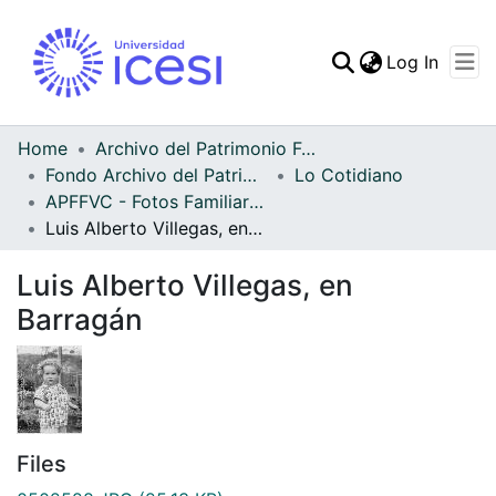
(curren
Log In
Communities & Collec
All of DSpace
Home
Archivo del Patrimonio Fotográfico y Fílmico del Valle del Cauca
Fondo Archivo del Patrimonio Fotográfico y Fílmico del Valle del Cauca
Lo Cotidiano
Statistics
APFFVC - Fotos Familiares - Patrimonial
Luis Alberto Villegas, en Barragán
Luis Alberto Villegas, en
Barragán
Files