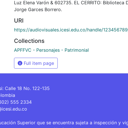
Luz Elena Varón & 602735. EL CERRITO: Biblioteca 
Jorge Garces Borrero.
URI
https://audiovisuales.icesi.edu.co/handle/12345678
Collections
APFFVC - Personajes - Patrimonial
Full item page
si: Calle 18 No. 122-135
olombia
(602) 555 2334
@icesi.edu.co
ucación Superior que se encuentra sujeta a inspección y vi