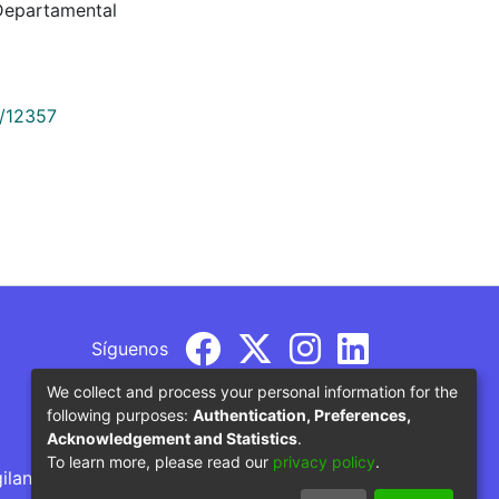
Departamental
9/12357
Síguenos
We collect and process your personal information for the
following purposes:
Authentication, Preferences,
Acknowledgement and Statistics
.
To learn more, please read our
privacy policy
.
gilancia por parte del Ministerio de Educación