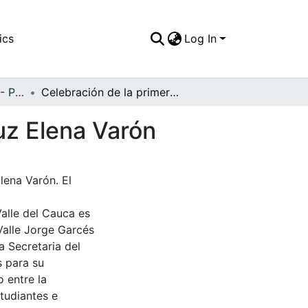
ics
Log In
APFFVC - Personajes - Patrimonial
Celebración de la primera comunión de la niña Luz Elena Varón
uz Elena Varón
lena Varón. El
Valle del Cauca es
Valle Jorge Garcés
a Secretaria del
s para su
 entre la
tudiantes e