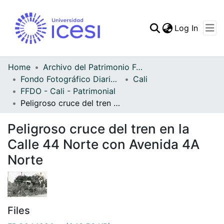
(curren
Log In
Communities & Collec
All of DSpace
Home
Archivo del Patrimonio Fotográfico y Fílmico del Valle del Cauca
Fondo Fotográfico Diario Occidente
Cali
Statistics
FFDO - Cali - Patrimonial
Peligroso cruce del tren en la Calle 44 Norte con Avenida 4A Norte
Peligroso cruce del tren en la
Calle 44 Norte con Avenida 4A
Norte
Files