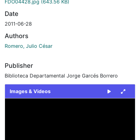
FDO04428.jpg
(643.56 KB)
Date
2011-06-28
Authors
Romero, Julio César
Publisher
Biblioteca Departamental Jorge Garcés Borrero
Images & Videos
Slide 1 of 1