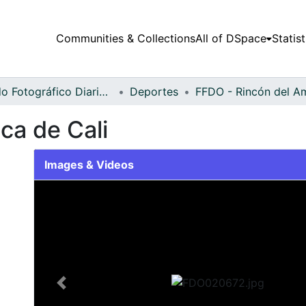
Communities & Collections
All of DSpace
Statist
Fondo Fotográfico Diario Occidente
Deportes
ca de Cali
Images & Videos
Slide 1 of 2
Previous