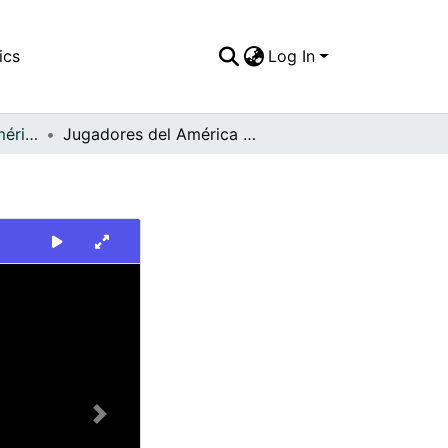
ics
Log In
FFDO - Rincón del América - Patrimonial
Jugadores del América de Cali
Next