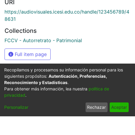
URI
https://audiovisuales.icesi.edu.co/handle/123456789/4
8631
Collections
FCCV - Autorretrato - Patrimonial
Full item page
Recopilamos y procesamos su información personal para los
siguientes propósitos:
Autenticación, Preferencias,
Síguenos
Reconocimiento y Estadísticas
.
Para obtener más información, lea nuestra
política de
privacidad
.
Universidad Icesi: Calle
Personalizar
Rechazar
Aceptar
18 No. 122-135
Pance, Cali - Colombia
Teléfono: +57 (602) 555
2334