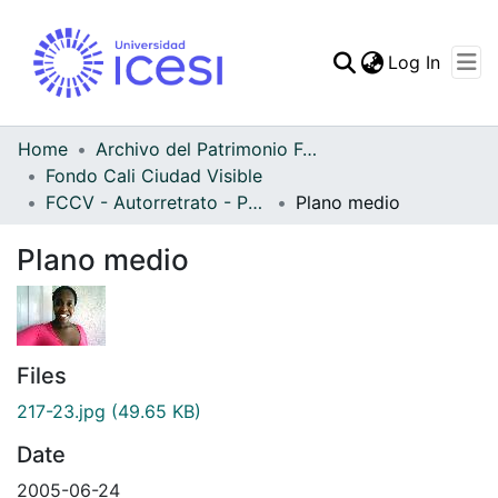
(curren
Log In
Communities & Collec
All of DSpace
Home
Archivo del Patrimonio Fotográfico y Fílmico del Valle del Cauca
Fondo Cali Ciudad Visible
Statistics
FCCV - Autorretrato - Patrimonial
Plano medio
Plano medio
Files
217-23.jpg
(49.65 KB)
Date
2005-06-24