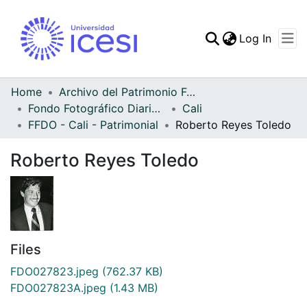
(curren
Log In
Communities & Collec
All of DSpace
Home
Archivo del Patrimonio Fotográfico y Fílmico del Valle del Cauca
Fondo Fotográfico Diario Occidente
Cali
Statistics
FFDO - Cali - Patrimonial
Roberto Reyes Toledo
Roberto Reyes Toledo
Files
FDO027823.jpeg
(762.37 KB)
FDO027823A.jpeg
(1.43 MB)