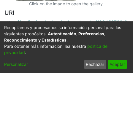
Click on the image to open the gallery.
URI
https://audiovisuales.icesi.edu.co/handle/123456789/9
Recopilamos y procesamos su información personal para los
1409
siguientes propósitos:
Autenticación, Preferencias,
Reconocimiento y Estadísticas
.
Collections
Para obtener más información, lea nuestra
política de
FFDO - Cali - Patrimonial
privacidad
.
Full item page
Personalizar
Rechazar
Aceptar
Síguenos
Universidad Icesi: Calle
18 No. 122-135
Pance, Cali - Colombia