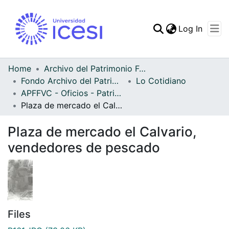
(curren
Log In
Communities & Collec
All of DSpace
Home
Archivo del Patrimonio Fotográfico y Fílmico del Valle del Cauca
Fondo Archivo del Patrimonio Fotográfico y Fílmico del Valle del Cauca
Lo Cotidiano
Statistics
APFFVC - Oficios - Patrimonial
Plaza de mercado el Calvario, vendedores de pescado
Plaza de mercado el Calvario,
vendedores de pescado
Files