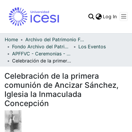
(curren
Log In
Communities & Collec
All of DSpace
Home
Archivo del Patrimonio Fotográfico y Fílmico del Valle del Cauca
Fondo Archivo del Patrimonio Fotográfico y Fílmico del Valle del Cauca
Los Eventos
Statistics
APFFVC - Ceremonias - Patrimonial
Celebración de la primera comunión de Ancizar Sánchez, Iglesia la Inmaculada Concepción
Celebración de la primera
comunión de Ancizar Sánchez,
Iglesia la Inmaculada
Concepción