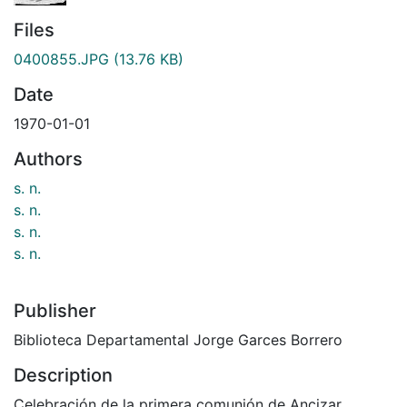
Files
0400855.JPG
(13.76 KB)
Date
1970-01-01
Authors
s. n.
s. n.
s. n.
s. n.
Publisher
Biblioteca Departamental Jorge Garces Borrero
Description
Celebración de la primera comunión de Ancizar