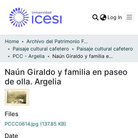
(curren
Log In
Communities & Collec
All of DSpace
Home
Archivo del Patrimonio Fotográfico y Fílmico del Valle del Cauca
Paisaje cultural cafetero
Paisaje cultural cafetero
Statistics
PCC - Argelia
Naún Giraldo y familia en paseo de olla. Argelia
Naún Giraldo y familia en paseo
de olla. Argelia
Files
PCCC0614.jpg
(137.85 KB)
Date