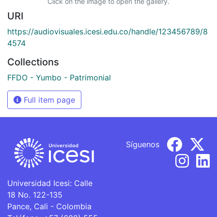
Click on the image to open the gallery.
URI
https://audiovisuales.icesi.edu.co/handle/123456789/8
4574
Collections
FFDO - Yumbo - Patrimonial
Full item page
Síguenos
Universidad Icesi: Calle
18 No. 122-135
Pance, Cali - Colombia