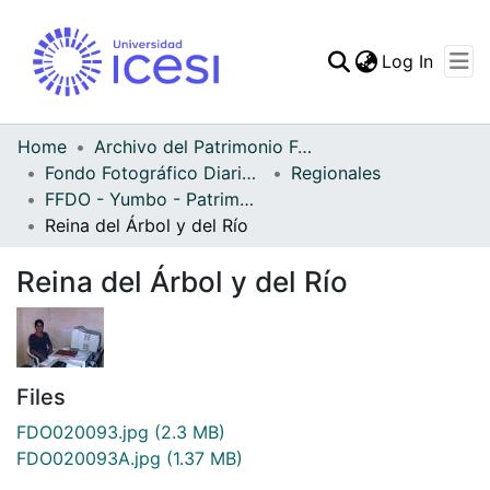
(curren
Log In
Communities & Collec
All of DSpace
Home
Archivo del Patrimonio Fotográfico y Fílmico del Valle del Cauca
Fondo Fotográfico Diario Occidente
Regionales
Statistics
FFDO - Yumbo - Patrimonial
Reina del Árbol y del Río
Reina del Árbol y del Río
Files
FDO020093.jpg
(2.3 MB)
FDO020093A.jpg
(1.37 MB)