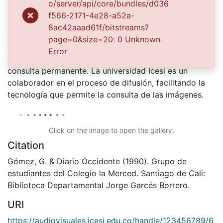
o/server/api/core/bundles/d036
Cultura Departamental, con el fin de aunar esfuerzos
f566-2171-4e28-a52a-
para su conservación, preservación y divulgación del
8ac42aaad61f/bitstreams?
Archivo entre la comunidad Vallecaucana,
page=0&size=20: 0 Unknown
especialmente entre los estudiantes e investigadores
Error
que visitan la Biblioteca, propiciando el su uso y
consulta permanente. La universidad Icesi es un
colaborador en el proceso de difusión, facilitando la
tecnología que permite la consulta de las imágenes.
Click on the image to open the gallery.
Citation
Gómez, G. & Diario Occidente (1990). Grupo de
estudiantes del Colegio la Merced. Santiago de Cali:
Biblioteca Departamental Jorge Garcés Borrero.
URI
https://audiovisuales.icesi.edu.co/handle/123456789/6