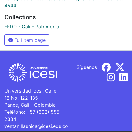
4544
Collections
FFDO - Cali - Patrimonial
Full item page
Síguenos
Universidad Icesi: Calle
18 No. 122-135
Pance, Cali - Colombia
Teléfono: +57 (602) 555
2334
ventanillaunica@icesi.edu.co