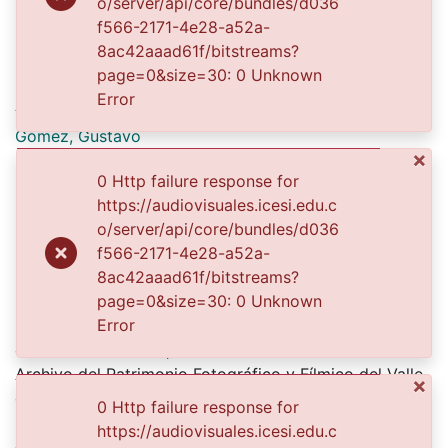
o/server/api/core/bundles/d036
f566-2171-4e28-a52a-
Date
8ac42aaad61f/bitstreams?
1990
page=0&size=30: 0 Unknown
Error
Authors
Gómez, Gustavo
×
Diario Occidente
0 Http failure response for
https://audiovisuales.icesi.edu.c
Publisher
o/server/api/core/bundles/d036
f566-2171-4e28-a52a-
Biblioteca Departamental Jorge Garcés Borrero
8ac42aaad61f/bitstreams?
Description
page=0&size=30: 0 Unknown
Error
Grupo de estudiantes del Colegio la Merced ubicado
en el barrio Salomia, en la calle 47 con 4E – 30. / El
Archivo del Patrimonio Fotográfico y Fílmico del Valle
×
del Cauca es responsabilidad de la Biblioteca
0 Http failure response for
Departamental del Valle Jorge Garcés Borrero, por
https://audiovisuales.icesi.edu.c
convenio de cooperación suscrito con la Secretaria de