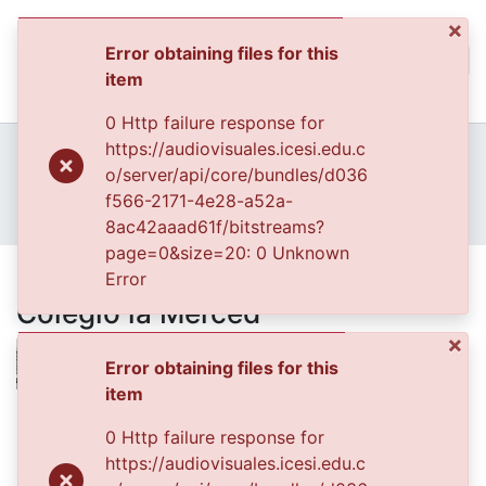
×
Error obtaining files for this
(curren
Log In
item
Communities & Collec
0 Http failure response for
All of DSpace
Home
Archivo del Patrimonio Fotográfico y Fílmico del Valle del Cauca
https://audiovisuales.icesi.edu.c
Fondo Fotográfico Diario Occidente
Cali
o/server/api/core/bundles/d036
Statistics
FFDO - Cali - Patrimonial
f566-2171-4e28-a52a-
Grupo de estudiantes del Colegio la Merced
8ac42aaad61f/bitstreams?
page=0&size=20: 0 Unknown
Grupo de estudiantes del
Error
Colegio la Merced
×
Error obtaining files for this
item
Files
0 Http failure response for
FDO009641.jpg
(976.08 KB)
https://audiovisuales.icesi.edu.c
1_FDO009641.jpg
(976.08 KB)