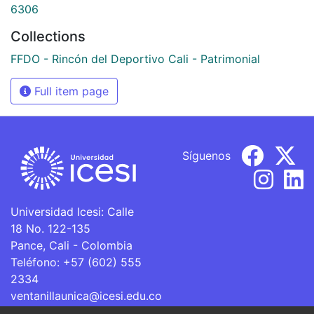
6306
Collections
FFDO - Rincón del Deportivo Cali - Patrimonial
Full item page
Síguenos
Universidad Icesi: Calle
18 No. 122-135
Pance, Cali - Colombia
Teléfono: +57 (602) 555
2334
ventanillaunica@icesi.edu.co