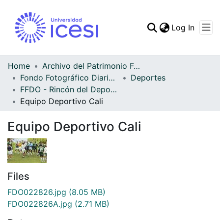
(curren
Log In
Communities & Collec
All of DSpace
Home
Archivo del Patrimonio Fotográfico y Fílmico del Valle del Cauca
Fondo Fotográfico Diario Occidente
Deportes
Statistics
FFDO - Rincón del Deportivo Cali - Patrimonial
Equipo Deportivo Cali
Equipo Deportivo Cali
Files
FDO022826.jpg
(8.05 MB)
FDO022826A.jpg
(2.71 MB)