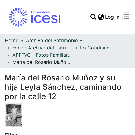
(curren
Log In
Communities & Collec
All of DSpace
Home
Archivo del Patrimonio Fotográfico y Fílmico del Valle del Cauca
Fondo Archivo del Patrimonio Fotográfico y Fílmico del Valle del Cauca
Lo Cotidiano
Statistics
APFFVC - Fotos Familiares - Patrimonial
María del Rosario Muñoz y su hija Leyla Sánchez, caminando por la calle 12
María del Rosario Muñoz y su
hija Leyla Sánchez, caminando
por la calle 12