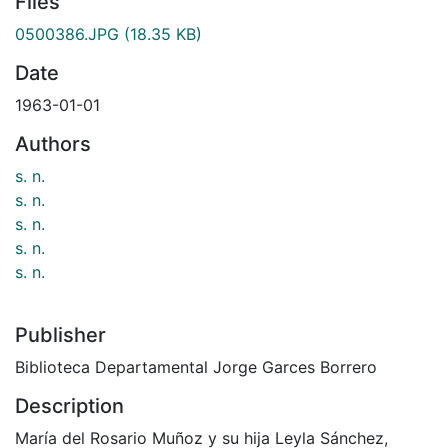
Files
0500386.JPG
(18.35 KB)
Date
1963-01-01
Authors
s. n.
s. n.
s. n.
s. n.
s. n.
Publisher
Biblioteca Departamental Jorge Garces Borrero
Description
María del Rosario Muñoz y su hija Leyla Sánchez,