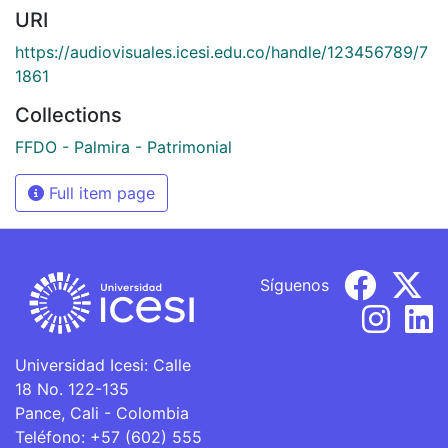
URI
https://audiovisuales.icesi.edu.co/handle/123456789/7
1861
Collections
FFDO - Palmira - Patrimonial
Full item page
Síguenos
Universidad Icesi: Calle
18 No. 122-135
Pance, Cali - Colombia
Teléfono: +57 (602) 555