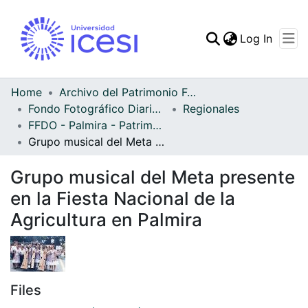
(curren
Log In
Communities & Collec
All of DSpace
Home
Archivo del Patrimonio Fotográfico y Fílmico del Valle del Cauca
Fondo Fotográfico Diario Occidente
Regionales
Statistics
FFDO - Palmira - Patrimonial
Grupo musical del Meta presente en la Fiesta Nacional de la Agricultura en Palmira
Grupo musical del Meta presente
en la Fiesta Nacional de la
Agricultura en Palmira
Files