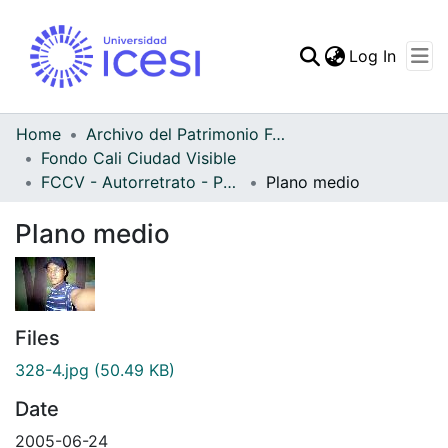
(curren
Log In
Communities & Collec
All of DSpace
Home
Archivo del Patrimonio Fotográfico y Fílmico del Valle del Cauca
Fondo Cali Ciudad Visible
Statistics
FCCV - Autorretrato - Patrimonial
Plano medio
Plano medio
Files
328-4.jpg
(50.49 KB)
Date
2005-06-24