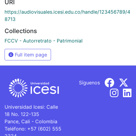
URI
https://audiovisuales.icesi.edu.co/handle/123456789/4
8713
Collections
FCCV - Autorretrato - Patrimonial
Full item page
Síguenos
Universidad Icesi: Calle
18 No. 122-135
Pance, Cali - Colombia
Teléfono: +57 (602) 555