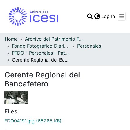
(curren
Log In
Communities & Collec
All of DSpace
Home
Archivo del Patrimonio Fotográfico y Fílmico del Valle del Cauca
Fondo Fotográfico Diario Occidente
Personajes
Statistics
FFDO - Personajes - Patrimonial
Gerente Regional del Bancafetero
Gerente Regional del
Bancafetero
Files
FDO04191.jpg
(657.85 KB)