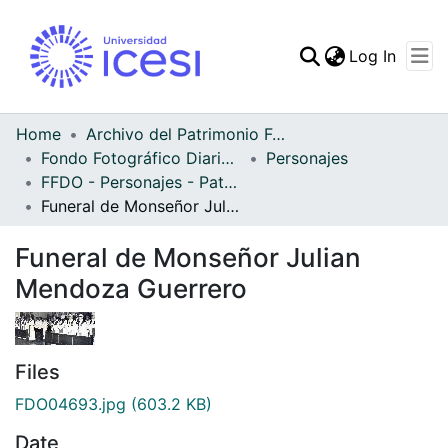
(curren
Log In
Communities & Collec
All of DSpace
Home
Archivo del Patrimonio Fotográfico y Fílmico del Valle del Cauca
Fondo Fotográfico Diario Occidente
Personajes
Statistics
FFDO - Personajes - Patrimonial
Funeral de Monseñor Julian Mendoza Guerrero
Funeral de Monseñor Julian
Mendoza Guerrero
Files
FDO04693.jpg
(603.2 KB)
Date