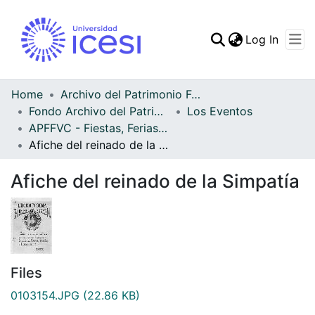
(curren
Log In
Communities & Collec
All of DSpace
Home
Archivo del Patrimonio Fotográfico y Fílmico del Valle del Cauca
Fondo Archivo del Patrimonio Fotográfico y Fílmico del Valle del Cauca
Los Eventos
Statistics
APFFVC - Fiestas, Ferias y Carnavales - Patrimonial
Afiche del reinado de la Simpatía
Afiche del reinado de la Simpatía
Files
0103154.JPG
(22.86 KB)