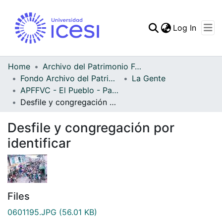
(curren
Log In
Communities & Collec
All of DSpace
Home
Archivo del Patrimonio Fotográfico y Fílmico del Valle del Cauca
Fondo Archivo del Patrimonio Fotográfico y Fílmico del Valle del Cauca
La Gente
Statistics
APFFVC - El Pueblo - Patrimonial
Desfile y congregación por identificar
Desfile y congregación por
identificar
Files
0601195.JPG
(56.01 KB)