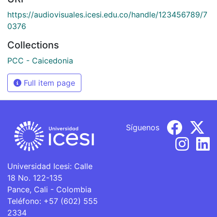
https://audiovisuales.icesi.edu.co/handle/123456789/7
0376
Collections
PCC - Caicedonia
Full item page
Síguenos
Universidad Icesi: Calle
18 No. 122-135
Pance, Cali - Colombia
Teléfono: +57 (602) 555
2334