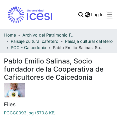
(curren
Log In
Communities & Collec
All of DSpace
Home
Archivo del Patrimonio Fotográfico y Fílmico del Valle del Cauca
Paisaje cultural cafetero
Paisaje cultural cafetero
Statistics
PCC - Caicedonia
Pablo Emilio Salinas, Socio fundador de la Cooperativa de Caficultores de Caicedonia
Pablo Emilio Salinas, Socio
fundador de la Cooperativa de
Caficultores de Caicedonia
Files
PCCC0093.jpg
(570.8 KB)