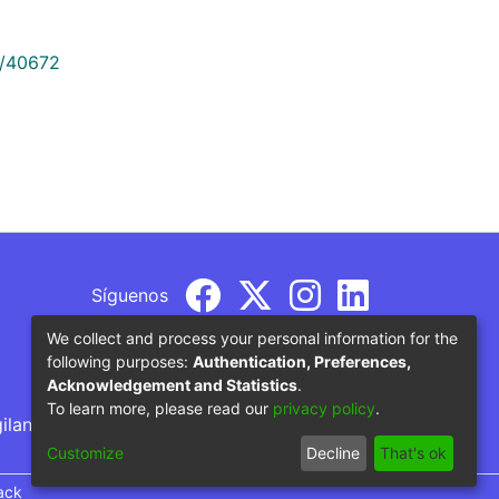
9/40672
Síguenos
We collect and process your personal information for the
following purposes:
Authentication, Preferences,
Acknowledgement and Statistics
.
To learn more, please read our
privacy policy
.
gilancia por parte del Ministerio de Educación
Customize
Decline
That's ok
ack