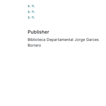
s. n.
s. n.
s. n.
Publisher
Biblioteca Departamental Jorge Garces
Borrero