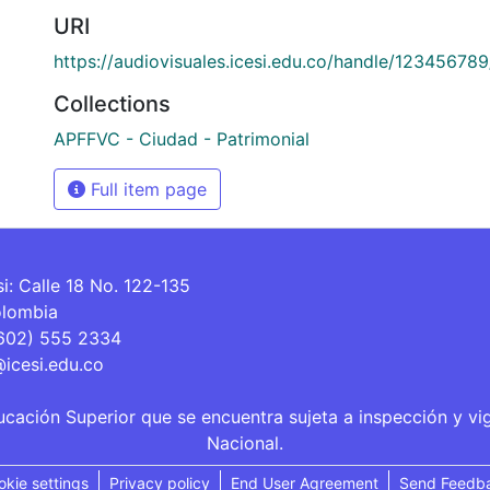
URI
https://audiovisuales.icesi.edu.co/handle/12345678
Collections
APFFVC - Ciudad - Patrimonial
Full item page
si: Calle 18 No. 122-135
olombia
(602) 555 2334
@icesi.edu.co
ucación Superior que se encuentra sujeta a inspección y vi
Nacional.
okie settings
Privacy policy
End User Agreement
Send Feedb