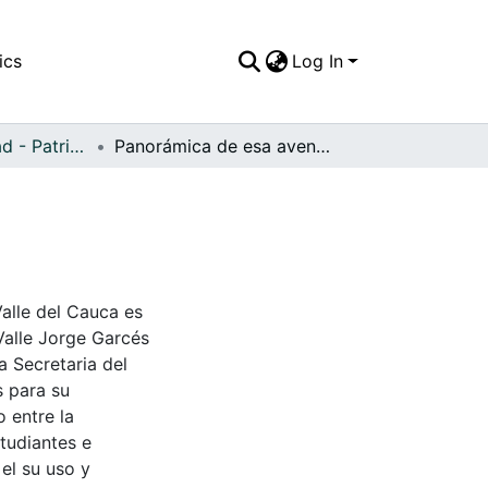
ics
Log In
APFFVC - Ciudad - Patrimonial
Panorámica de esa avenida principal
Valle del Cauca es
Valle Jorge Garcés
a Secretaria del
s para su
 entre la
tudiantes e
 el su uso y