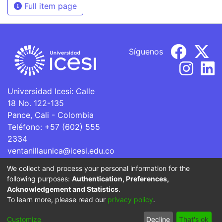
Full item page
Síguenos
Universidad Icesi: Calle
18 No. 122-135
Pance, Cali - Colombia
Teléfono: +57 (602) 555
2334
ventanillaunica@icesi.edu.co
We collect and process your personal information for the
La Universidad Icesi es una Institución de Educación
following purposes:
Authentication, Preferences,
Superior que se encuentra sujeta a inspección y vigilancia
Acknowledgement and Statistics
.
por parte del Ministerio de Educación Nacional.
To learn more, please read our
privacy policy
.
Cookie
Privacy
End User
Send
Customize
Decline
That's ok