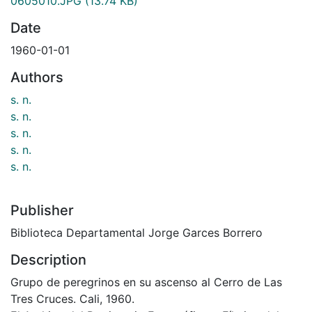
0605010.JPG
(13.74 KB)
Date
1960-01-01
Authors
s. n.
s. n.
s. n.
s. n.
s. n.
Publisher
Biblioteca Departamental Jorge Garces Borrero
Description
Grupo de peregrinos en su ascenso al Cerro de Las
Tres Cruces. Cali, 1960.