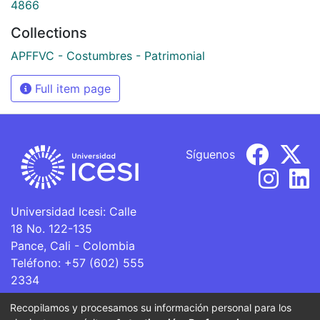
4866
Collections
APFFVC - Costumbres - Patrimonial
Full item page
Síguenos
Universidad Icesi: Calle
18 No. 122-135
Pance, Cali - Colombia
Teléfono: +57 (602) 555
2334
ventanillaunica@icesi.edu.co
Recopilamos y procesamos su información personal para los