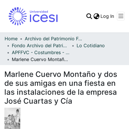
(curren
Log In
Communities & Collec
All of DSpace
Home
Archivo del Patrimonio Fotográfico y Fílmico del Valle del Cauca
Fondo Archivo del Patrimonio Fotográfico y Fílmico del Valle del Cauca
Lo Cotidiano
Statistics
APFFVC - Costumbres - Patrimonial
Marlene Cuervo Montaño y dos de sus amigas en una fiesta en las instalaciones de la empresa José Cuartas y Cía
Marlene Cuervo Montaño y dos
de sus amigas en una fiesta en
las instalaciones de la empresa
José Cuartas y Cía