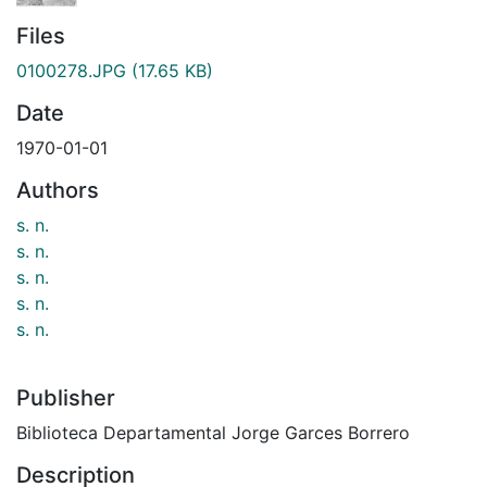
Files
0100278.JPG
(17.65 KB)
Date
1970-01-01
Authors
s. n.
s. n.
s. n.
s. n.
s. n.
Publisher
Biblioteca Departamental Jorge Garces Borrero
Description