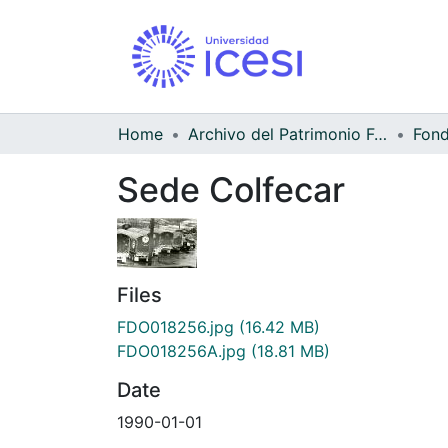
Home
Archivo del Patrimonio Fotográfico y Fílmico del Valle del Cauca
Sede Colfecar
Files
FDO018256.jpg
(16.42 MB)
FDO018256A.jpg
(18.81 MB)
Date
1990-01-01