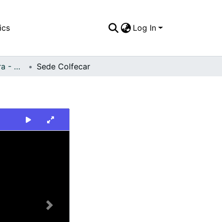
ics
Log In
FFDO - Buenaventura - Patrimonial
Sede Colfecar
Next