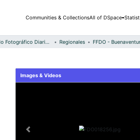
Communities & Collections
All of DSpace
Statist
Fondo Fotográfico Diario Occidente
Regionales
Images & Videos
Slide 1 of 2
Previous