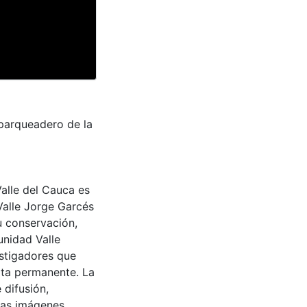
parqueadero de la
Valle del Cauca es
Valle Jorge Garcés
u conservación,
unidad Valle
estigadores que
lta permanente. La
 difusión,
 las imágenes.