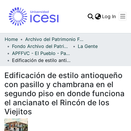
(curren
Log In
Communities & Collec
All of DSpace
Home
Archivo del Patrimonio Fotográfico y Fílmico del Valle del Cauca
Fondo Archivo del Patrimonio Fotográfico y Fílmico del Valle del Cauca
La Gente
Statistics
APFFVC - El Pueblo - Patrimonial
Edificación de estilo antioqueño con pasillo y chambrana en el segundo piso en donde funciona el ancianato el Rincón de los Viejitos
Edificación de estilo antioqueño
con pasillo y chambrana en el
segundo piso en donde funciona
el ancianato el Rincón de los
Viejitos