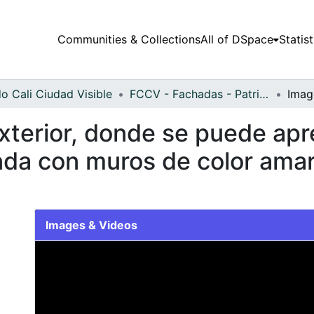
Communities & Collections
All of DSpace
Statist
o Cali Ciudad Visible
FCCV - Fachadas - Patrimonial
terior, donde se puede apre
nda con muros de color amari
Images & Videos
Slide 1 of 1