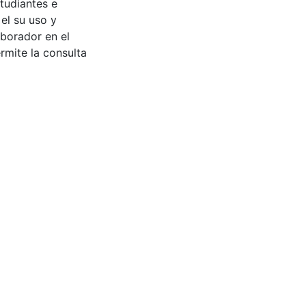
tudiantes e
 el su uso y
aborador en el
rmite la consulta