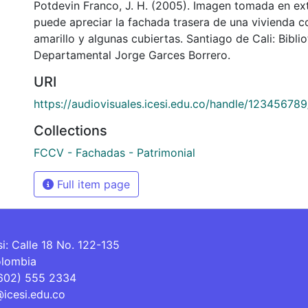
Potdevin Franco, J. H. (2005). Imagen tomada en ext
puede apreciar la fachada trasera de una vivienda 
amarillo y algunas cubiertas. Santiago de Cali: Bibli
Departamental Jorge Garces Borrero.
URI
https://audiovisuales.icesi.edu.co/handle/12345678
Collections
FCCV - Fachadas - Patrimonial
Full item page
si: Calle 18 No. 122-135
olombia
(602) 555 2334
@icesi.edu.co