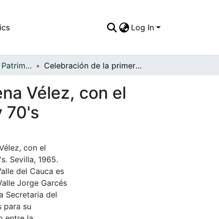
ics
Log In
APFFVC - Moda - Patrimonial
Celebración de la primera comunión de María Elena Vélez, con el hábito, que era común en la década de los 60's y 70's
na Vélez, con el
 70's
Vélez, con el
. Sevilla, 1965.
Valle del Cauca es
Valle Jorge Garcés
a Secretaria del
s para su
 entre la