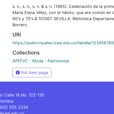
s. n., s. n., s. n. & s. n. (1965). Celebración de la pr
María Elena Vélez, con el hábito, que era común en 
60's y 70's & 101567. SEVILLA: Biblioteca Departam
Borrero.
URI
https://audiovisuales.icesi.edu.co/handle/12345678
Collections
APFFVC - Moda - Patrimonial
Full item page
si: Calle 18 No. 122-135
olombia
(602) 555 2334
@icesi.edu.co