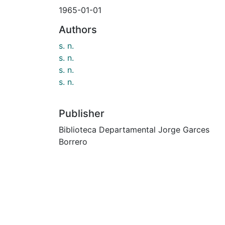
1965-01-01
Authors
s. n.
s. n.
s. n.
s. n.
Publisher
Biblioteca Departamental Jorge Garces
Borrero