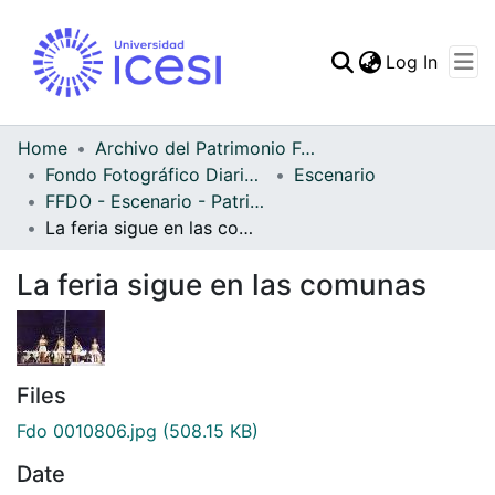
(curren
Log In
Communities & Collec
All of DSpace
Home
Archivo del Patrimonio Fotográfico y Fílmico del Valle del Cauca
Fondo Fotográfico Diario Occidente
Escenario
Statistics
FFDO - Escenario - Patrimonial
La feria sigue en las comunas
La feria sigue en las comunas
Files
Fdo 0010806.jpg
(508.15 KB)
Date