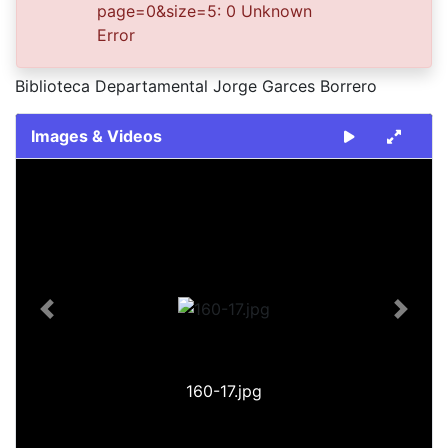
page=0&size=5: 0 Unknown
Error
Publisher
Biblioteca Departamental Jorge Garces Borrero
Images & Videos
Slide 1 of 1
Previous
Next
160-17.jpg