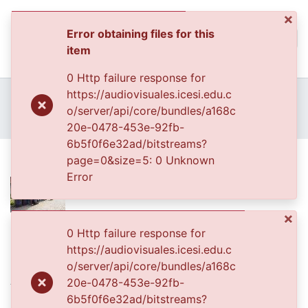
×
Error obtaining files for this
(curren
Log In
item
Communities & Collec
0 Http failure response for
All of DSpace
Home
Archivo del Patrimonio Fotográfico y Fílmico del Valle del Cauca
https://audiovisuales.icesi.edu.c
Fondo Cali Ciudad Visible
o/server/api/core/bundles/a168c
Statistics
FCCV - Oficios - Patrimonial
Plano general
20e-0478-453e-92fb-
6b5f0f6e32ad/bitstreams?
Plano general
page=0&size=5: 0 Unknown
Error
×
Date
0 Http failure response for
https://audiovisuales.icesi.edu.c
2005-06-24
o/server/api/core/bundles/a168c
Authors
20e-0478-453e-92fb-
6b5f0f6e32ad/bitstreams?
Herrera Soacha, Gerardo Antonio