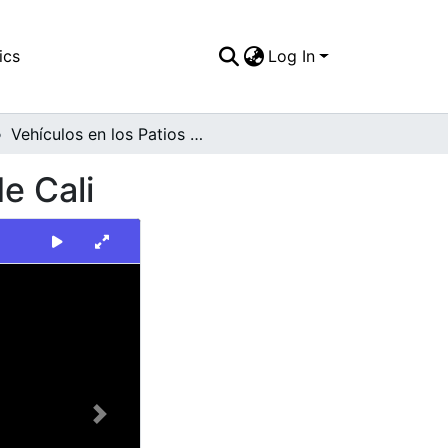
ics
Log In
Vehículos en los Patios de D.A.T.T. en Santiago de Cali
e Cali
Next