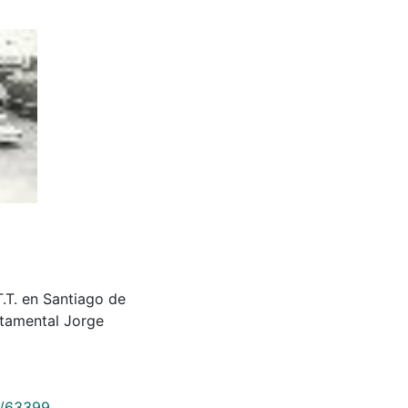
T.T. en Santiago de
rtamental Jorge
9/63399