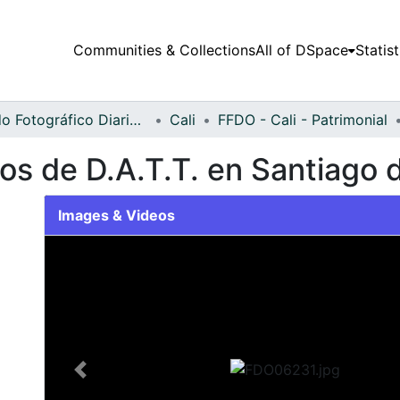
Communities & Collections
All of DSpace
Statist
Fondo Fotográfico Diario Occidente
Cali
FFDO - Cali - Patrimonial
ios de D.A.T.T. en Santiago d
Images & Videos
Slide 1 of 1
Previous