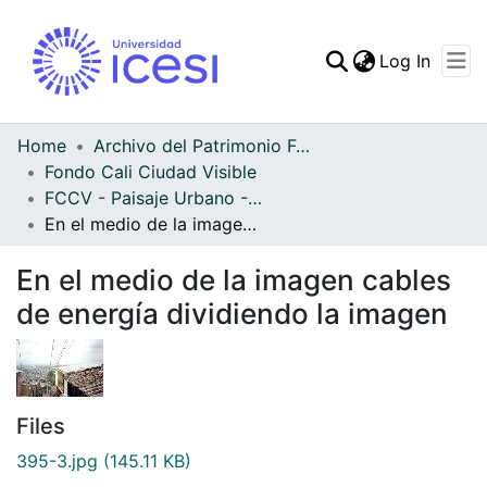
(curren
Log In
Communities & Collec
All of DSpace
Home
Archivo del Patrimonio Fotográfico y Fílmico del Valle del Cauca
Fondo Cali Ciudad Visible
Statistics
FCCV - Paisaje Urbano - Patrimonial
En el medio de la imagen cables de energía dividiendo la imagen
En el medio de la imagen cables
de energía dividiendo la imagen
Files
395-3.jpg
(145.11 KB)