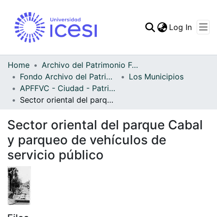
(curren
Log In
Communities & Collec
All of DSpace
Home
Archivo del Patrimonio Fotográfico y Fílmico del Valle del Cauca
Fondo Archivo del Patrimonio Fotográfico y Fílmico del Valle del Cauca
Los Municipios
Statistics
APFFVC - Ciudad - Patrimonial
Sector oriental del parque Cabal y parqueo de vehículos de servicio público
Sector oriental del parque Cabal
y parqueo de vehículos de
servicio público