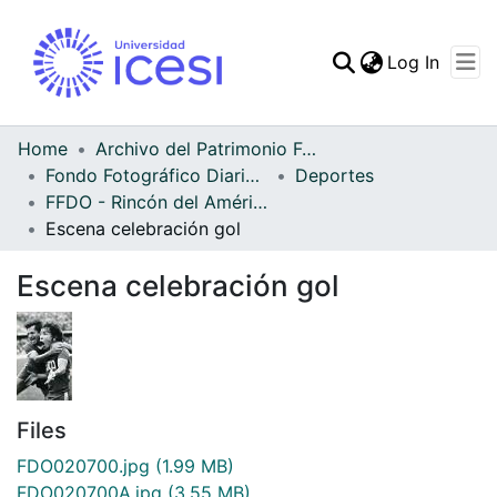
(curren
Log In
Communities & Collec
All of DSpace
Home
Archivo del Patrimonio Fotográfico y Fílmico del Valle del Cauca
Fondo Fotográfico Diario Occidente
Deportes
Statistics
FFDO - Rincón del América - Patrimonial
Escena celebración gol
Escena celebración gol
Files
FDO020700.jpg
(1.99 MB)
FDO020700A.jpg
(3.55 MB)