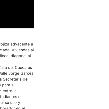
rojiza adyacente a
ntada. Viviendas al
ineal diagonal al
Valle del Cauca es
Valle Jorge Garcés
a Secretaria del
s para su
 entre la
tudiantes e
 el su uso y
aborador en el