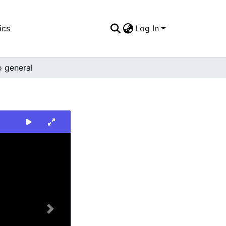
ics
Log In
o general
Next