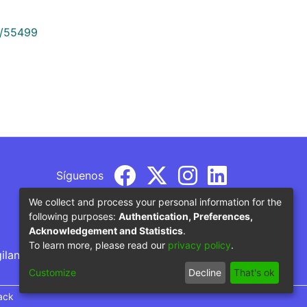
9/55499
Síguenos
We collect and process your personal information for the
following purposes:
Authentication, Preferences,
Acknowledgement and Statistics
.
To learn more, please read our
privacy policy
.
gilancia por parte del Ministerio de Educación
Customize
Decline
That's ok
ack