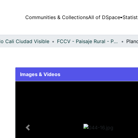
Communities & Collections
All of DSpace
Statist
o Cali Ciudad Visible
FCCV - Paisaje Rural - Patrimonial
Plan
Images & Videos
Slide 1 of 1
Previous