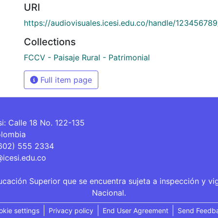
URI
https://audiovisuales.icesi.edu.co/handle/12345678
Collections
FCCV - Paisaje Rural - Patrimonial
Full item page
si: Calle 18 No. 122-135
olombia
(602) 555 2334
@icesi.edu.co
ucación Superior que se encuentra sujeta a inspección y vi
Nacional.
okie settings
Privacy policy
End User Agreement
Send Feedb