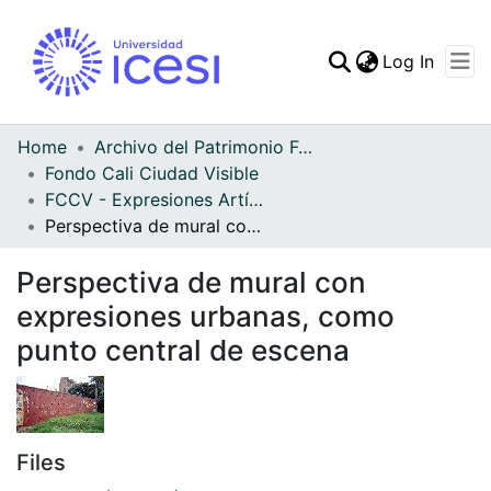
(curren
Log In
Communities & Collec
All of DSpace
Home
Archivo del Patrimonio Fotográfico y Fílmico del Valle del Cauca
Fondo Cali Ciudad Visible
Statistics
FCCV - Expresiones Artísticas - Patrimonial
Perspectiva de mural con expresiones urbanas, como punto central de escena
Perspectiva de mural con
expresiones urbanas, como
punto central de escena
Files