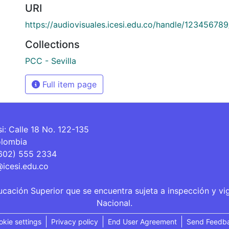
URI
https://audiovisuales.icesi.edu.co/handle/12345678
Collections
PCC - Sevilla
Full item page
si: Calle 18 No. 122-135
olombia
(602) 555 2334
@icesi.edu.co
ucación Superior que se encuentra sujeta a inspección y vi
Nacional.
okie settings
Privacy policy
End User Agreement
Send Feedb