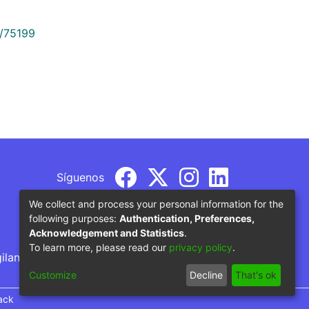
9/75199
Síguenos
We collect and process your personal information for the
following purposes:
Authentication, Preferences,
Acknowledgement and Statistics
.
To learn more, please read our
privacy policy
.
gilancia por parte del Ministerio de Educación
Customize
Decline
That's ok
ack