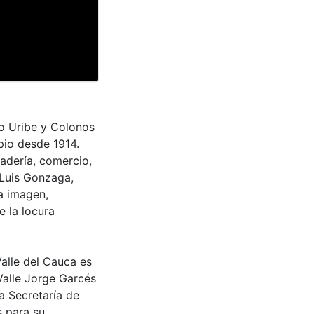
io Uribe y Colonos
pio desde 1914.
nadería, comercio,
n Luis Gonzaga,
a imagen,
e la locura
Valle del Cauca es
Valle Jorge Garcés
a Secretaría de
s para su