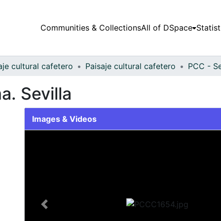
Communities & Collections
All of DSpace
Statist
aje cultural cafetero
Paisaje cultural cafetero
PCC - Se
. Sevilla
Images & Videos
Slide 1 of 1
Previous