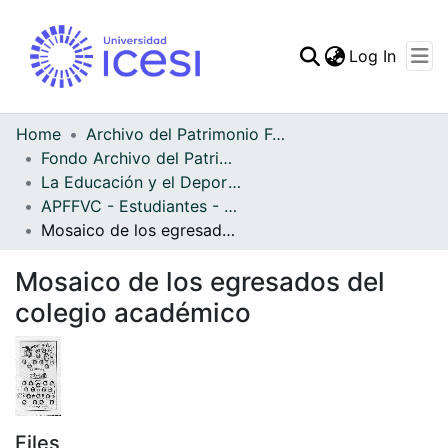
(curren
Log In
Communities & Collec
All of DSpace
Home
Archivo del Patrimonio Fotográfico y Fílmico del Valle del Cauca
Fondo Archivo del Patrimonio Fotográfico y Fílmico del Valle del Cauca
Statistics
La Educación y el Deporte
APFFVC - Estudiantes - Patrimonial
Mosaico de los egresados del colegio académico
Mosaico de los egresados del
colegio académico
Files