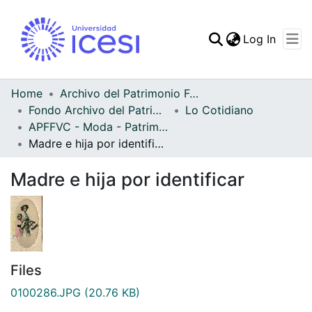
(curren
Log In
Communities & Collec
All of DSpace
Home
Archivo del Patrimonio Fotográfico y Fílmico del Valle del Cauca
Fondo Archivo del Patrimonio Fotográfico y Fílmico del Valle del Cauca
Lo Cotidiano
Statistics
APFFVC - Moda - Patrimonial
Madre e hija por identificar
Madre e hija por identificar
Files
0100286.JPG
(20.76 KB)