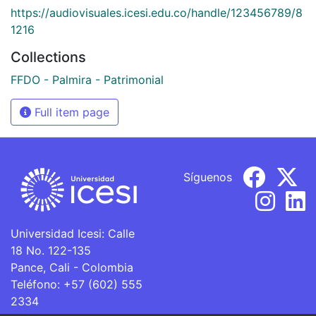
https://audiovisuales.icesi.edu.co/handle/123456789/8
1216
Collections
FFDO - Palmira - Patrimonial
Full item page
Síguenos
Universidad Icesi: Calle
18 No. 122-135
Pance, Cali - Colombia
Teléfono: +57 (602) 555
2334