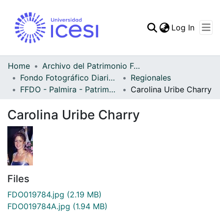
(curren
Log In
Communities & Collec
All of DSpace
Home
Archivo del Patrimonio Fotográfico y Fílmico del Valle del Cauca
Fondo Fotográfico Diario Occidente
Regionales
Statistics
FFDO - Palmira - Patrimonial
Carolina Uribe Charry
Carolina Uribe Charry
Files
FDO019784.jpg
(2.19 MB)
FDO019784A.jpg
(1.94 MB)